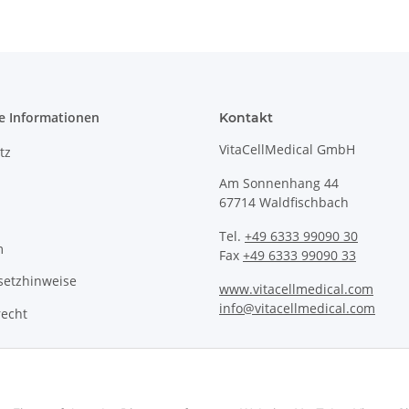
e Informationen
Kontakt
VitaCellMedical GmbH
tz
Am Sonnenhang 44
67714 Waldfischbach
Tel.
+49 6333 99090 30
m
Fax
+49 6333 99090 33
setzhinweise
www.vitacellmedical.com
info@vitacellmedical.com
recht
Vertrag widerrufen