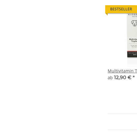
BESTSELLER
Multivitamin 
ab
12,90 €
*