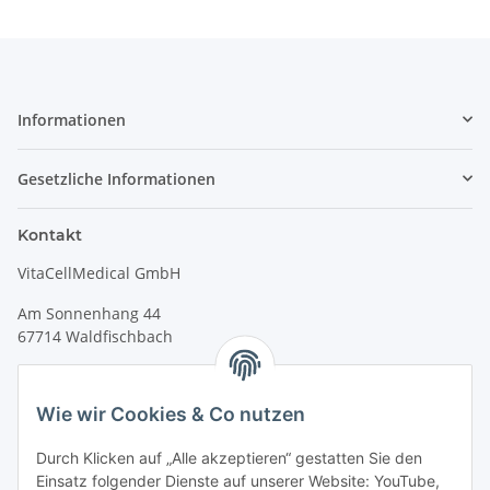
Informationen
Gesetzliche Informationen
Kontakt
VitaCellMedical GmbH
Am Sonnenhang 44
67714 Waldfischbach
Tel.
+49 6333 99090 30
Fax
+49 6333 99090 33
Wie wir Cookies & Co nutzen
www.vitacellmedical.com
Durch Klicken auf „Alle akzeptieren“ gestatten Sie den
info@vitacellmedical.com
Einsatz folgender Dienste auf unserer Website: YouTube,