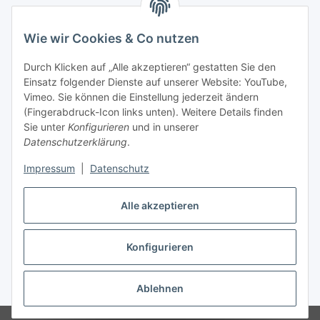
Tel.
+49 6333 99090 30
Fax
+49 6333 99090 33
Wie wir Cookies & Co nutzen
www.vitacellmedical.com
Durch Klicken auf „Alle akzeptieren“ gestatten Sie den
info@vitacellmedical.com
Einsatz folgender Dienste auf unserer Website: YouTube,
Erreichbarkeit
Vimeo. Sie können die Einstellung jederzeit ändern
(Fingerabdruck-Icon links unten). Weitere Details finden
Mo – Fr 08:00 Uhr – 17:00 Uhr
Sie unter
Konfigurieren
und in unserer
Außerhalb dieser Zeit unter
info@vitacellmedical.com
Datenschutzerklärung
.
Sie möchten, dass wir Sie besuchen?
Senden Sie uns bitte
Impressum
|
Datenschutz
Ihre Terminvorschläge >>>
Alle akzeptieren
Vertrag widerrufen
Konfigurieren
Vertrag widerrufen
* Alle Preise inkl. gesetzlicher USt., zzgl.
Versand
Ablehnen