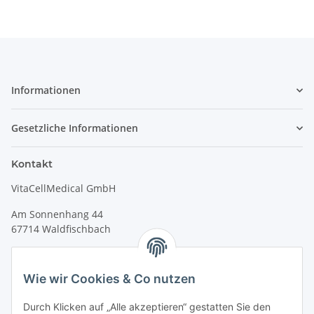
Informationen
Gesetzliche Informationen
Kontakt
VitaCellMedical GmbH
Am Sonnenhang 44
67714 Waldfischbach
Tel.
+49 6333 99090 30
Fax
+49 6333 99090 33
Wie wir Cookies & Co nutzen
www.vitacellmedical.com
Durch Klicken auf „Alle akzeptieren“ gestatten Sie den
info@vitacellmedical.com