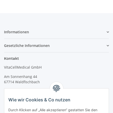
Informationen
Gesetzliche Informationen
Kontakt
VitaCellMedical GmbH
Am Sonnenhang 44
67714 Waldfischbach
Tel.
+49 6333 99090 30
Fax
+49 6333 99090 33
Wie wir Cookies & Co nutzen
www.vitacellmedical.com
Durch Klicken auf „Alle akzeptieren“ gestatten Sie den
info@vitacellmedical.com