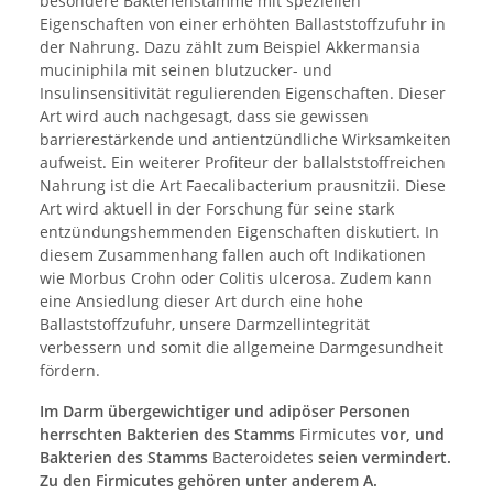
besondere Bakterienstämme mit speziellen
Eigenschaften von einer erhöhten Ballaststoffzufuhr in
der Nahrung. Dazu zählt zum Beispiel Akkermansia
muciniphila mit seinen blutzucker- und
Insulinsensitivität regulierenden Eigenschaften. Dieser
Art wird auch nachgesagt, dass sie gewissen
barrierestärkende und antientzündliche Wirksamkeiten
aufweist. Ein weiterer Profiteur der ballalststoffreichen
Nahrung ist die Art Faecalibacterium prausnitzii. Diese
Art wird aktuell in der Forschung für seine stark
entzündungshemmenden Eigenschaften diskutiert. In
diesem Zusammenhang fallen auch oft Indikationen
wie Morbus Crohn oder Colitis ulcerosa. Zudem kann
eine Ansiedlung dieser Art durch eine hohe
Ballaststoffzufuhr, unsere Darmzellintegrität
verbessern und somit die allgemeine Darmgesundheit
fördern.
Im Darm übergewichtiger und adipöser Personen
herrschten Bakterien des Stamms
Firmicutes
vor, und
Bakterien des Stamms
Bacteroidetes
seien vermindert.
Zu den Firmicutes gehören unter anderem A.