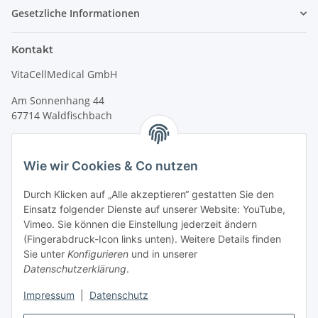
Gesetzliche Informationen
Kontakt
VitaCellMedical GmbH
Am Sonnenhang 44
67714 Waldfischbach
Tel.
+49 6333 99090 30
Fax
+49 6333 99090 33
Wie wir Cookies & Co nutzen
www.vitacellmedical.com
Durch Klicken auf „Alle akzeptieren“ gestatten Sie den
info@vitacellmedical.com
Einsatz folgender Dienste auf unserer Website: YouTube,
Erreichbarkeit
Vimeo. Sie können die Einstellung jederzeit ändern
(Fingerabdruck-Icon links unten). Weitere Details finden
Mo – Fr 08:00 Uhr – 17:00 Uhr
Sie unter
Konfigurieren
und in unserer
Außerhalb dieser Zeit unter
info@vitacellmedical.com
Datenschutzerklärung
.
Sie möchten, dass wir Sie besuchen?
Senden Sie uns bitte
Impressum
|
Datenschutz
Ihre Terminvorschläge >>>