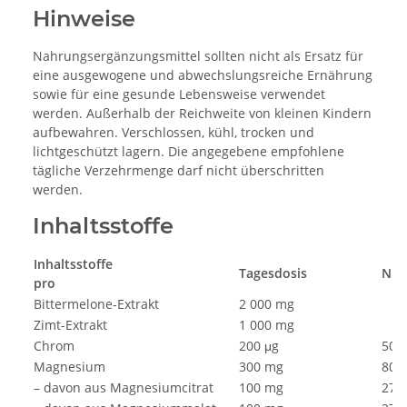
Hinweise
Nahrungsergänzungsmittel sollten nicht als Ersatz für
eine ausgewogene und abwechslungsreiche Ernährung
sowie für eine gesunde Lebensweise verwendet
werden. Außerhalb der Reichweite von kleinen Kindern
aufbewahren. Verschlossen, kühl, trocken und
lichtgeschützt lagern. Die angegebene empfohlene
tägliche Verzehrmenge darf nicht überschritten
werden.
Inhaltsstoffe
Inhaltsstoffe
Tagesdosis
NRV
pro
Bittermelone-Extrakt
2 000 mg
Zimt-Extrakt
1 000 mg
Chrom
200 μg
500
Magnesium
300 mg
80
– davon aus Magnesiumcitrat
100 mg
27