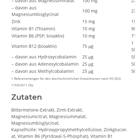
– davon aus Magnesiummalat
100 mg
27
– davon aus
100 mg
27
Magnesiumbisglycinat
Zink
15 mg
150
Vitamin B1 (Thiamin)
10 mg
909
Vitamin B6 (P5P; bioaktiv)
10 mg
714
1
Vitamin B12 (bioaktiv)
75 μg
500
– davon aus Hydroxycobalamin
25 μg
500
– davon aus Adenosylcobalamin
25 μg
500
– davon aus Methylcobalamin
25 μg
500
1 Referenzmengen für den durchschnittlichen Erwachsenen nach VO (EU)
1169/2011 (%).
Zutaten
Bittermelone-Extrakt, Zimt-Extrakt,
Magnesiumcitrat, Magnesiummalat,
Magnesiumbisglycinat,
Kapselhülle: Hydroxypropylmethylcellulose, Zinkglucon
at, Vitamin B6 (Pyridoxal-5-Phosphat), Vitamin B1