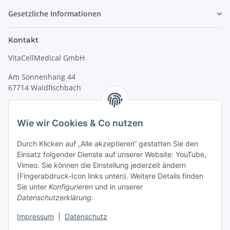
Gesetzliche Informationen
Kontakt
VitaCellMedical GmbH
Am Sonnenhang 44
67714 Waldfischbach
Tel.
+49 6333 99090 30
Fax
+49 6333 99090 33
Wie wir Cookies & Co nutzen
www.vitacellmedical.com
Durch Klicken auf „Alle akzeptieren“ gestatten Sie den
info@vitacellmedical.com
Einsatz folgender Dienste auf unserer Website: YouTube,
Erreichbarkeit
Vimeo. Sie können die Einstellung jederzeit ändern
(Fingerabdruck-Icon links unten). Weitere Details finden
Mo – Fr 08:00 Uhr – 17:00 Uhr
Sie unter
Konfigurieren
und in unserer
Außerhalb dieser Zeit unter
info@vitacellmedical.com
Datenschutzerklärung
.
Sie möchten, dass wir Sie besuchen?
Senden Sie uns bitte
Impressum
|
Datenschutz
Ihre Terminvorschläge >>>