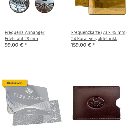
Frequenz-Anhänger
Frequenzkarte (73 x 45 mm)
Edelstahl 28 mm
24 Karat vergoldet inkl.
exklusivem Lederetui
99,00 €
*
159,00 €
*
BESTSELLER