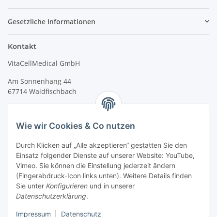
Gesetzliche Informationen
Kontakt
VitaCellMedical GmbH
Am Sonnenhang 44
67714 Waldfischbach
Tel.
+49 6333 99090 30
Fax
+49 6333 99090 33
Wie wir Cookies & Co nutzen
www.vitacellmedical.com
Durch Klicken auf „Alle akzeptieren“ gestatten Sie den
info@vitacellmedical.com
Einsatz folgender Dienste auf unserer Website: YouTube,
Erreichbarkeit
Vimeo. Sie können die Einstellung jederzeit ändern
(Fingerabdruck-Icon links unten). Weitere Details finden
Mo – Fr 08:00 Uhr – 17:00 Uhr
Sie unter
Konfigurieren
und in unserer
Außerhalb dieser Zeit unter
info@vitacellmedical.com
Datenschutzerklärung
.
Sie möchten, dass wir Sie besuchen?
Senden Sie uns bitte
Impressum
|
Datenschutz