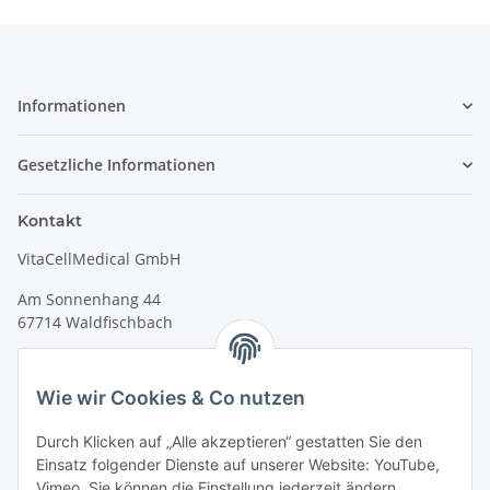
Informationen
Gesetzliche Informationen
Kontakt
VitaCellMedical GmbH
Am Sonnenhang 44
67714 Waldfischbach
Tel.
+49 6333 99090 30
Fax
+49 6333 99090 33
Wie wir Cookies & Co nutzen
www.vitacellmedical.com
Durch Klicken auf „Alle akzeptieren“ gestatten Sie den
info@vitacellmedical.com
Einsatz folgender Dienste auf unserer Website: YouTube,
Erreichbarkeit
Vimeo. Sie können die Einstellung jederzeit ändern