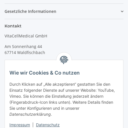
Gesetzliche Informationen
Kontakt
VitaCellMedical GmbH
Am Sonnenhang 44
67714 Waldfischbach
Tel.
+49 6333 99090 30
Fax
+49 6333 99090 33
Wie wir Cookies & Co nutzen
www.vitacellmedical.com
Durch Klicken auf „Alle akzeptieren“ gestatten Sie den
info@vitacellmedical.com
Einsatz folgender Dienste auf unserer Website: YouTube,
Erreichbarkeit
Vimeo. Sie können die Einstellung jederzeit ändern
(Fingerabdruck-Icon links unten). Weitere Details finden
Mo – Fr 08:00 Uhr – 17:00 Uhr
Sie unter
Konfigurieren
und in unserer
Außerhalb dieser Zeit unter
info@vitacellmedical.com
Datenschutzerklärung
.
Sie möchten, dass wir Sie besuchen?
Senden Sie uns bitte
Impressum
|
Datenschutz
Ihre Terminvorschläge >>>