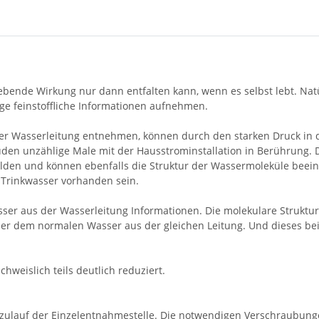
lebende Wirkung nur dann entfalten kann, wenn es selbst lebt. N
ge feinstoffliche Informationen aufnehmen.
der Wasserleitung entnehmen, können durch den starken Druck in 
 unzählige Male mit der Hausstrominstallation in Berührung. Di
lden und können ebenfalls die Struktur der Wassermoleküle beein
Trinkwasser vorhanden sein.
ser aus der Wasserleitung Informationen. Die molekulare Strukt
er dem normalen Wasser aus der gleichen Leitung. Und dieses be
.
weislich teils deutlich reduziert.
erzulauf der Einzelentnahmestelle. Die notwendigen Verschraubung