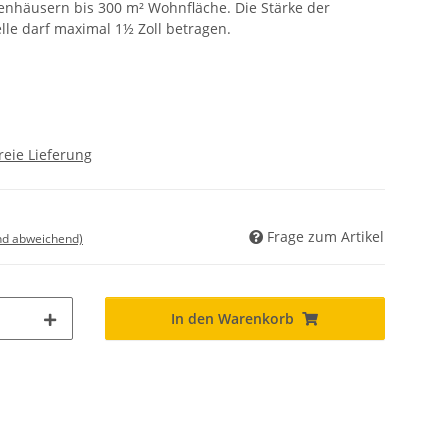
enhäusern bis 300 m² Wohnfläche. Die Stärke der
lle darf maximal 1½ Zoll betragen.
reie Lieferung
Frage zum Artikel
nd abweichend)
In den Warenkorb