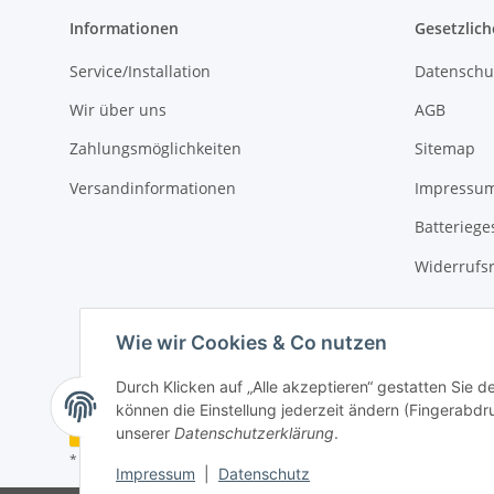
Informationen
Gesetzlich
Service/Installation
Datenschu
Wir über uns
AGB
Zahlungsmöglichkeiten
Sitemap
Versandinformationen
Impressu
Batteriege
Widerrufs
Wie wir Cookies & Co nutzen
Durch Klicken auf „Alle akzeptieren“ gestatten Sie d
können die Einstellung jederzeit ändern (Fingerabdru
Vertrag widerrufen
unserer
Datenschutzerklärung
.
* Alle Preise inkl. gesetzlicher USt., zzgl.
Versand
Impressum
|
Datenschutz