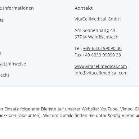
e Informationen
Kontakt
VitaCellMedical GmbH
tz
Am Sonnenhang 44
67714 Waldfischbach
Tel.
+49 6333 99090 30
m
Fax
+49 6333 99090 33
setzhinweise
www.vitacellmedical.com
info@vitacellmedical.com
recht
Vertrag widerrufen
en Einsatz folgender Dienste auf unserer Website: YouTube, Vimeo. S
ck-Icon links unten). Weitere Details finden Sie unter
Konfigurieren
un