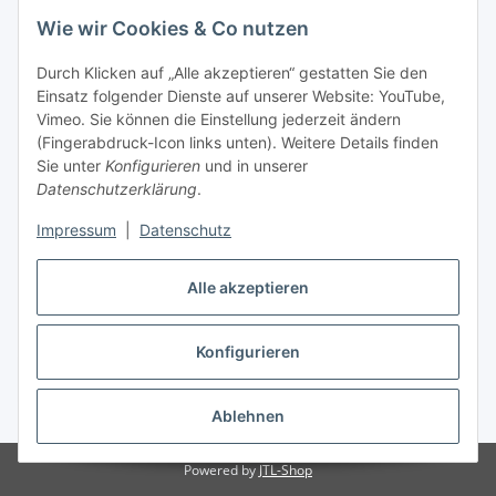
Fax
+49 6333 99090 33
Wie wir Cookies & Co nutzen
www.vitacellmedical.com
Durch Klicken auf „Alle akzeptieren“ gestatten Sie den
info@vitacellmedical.com
Einsatz folgender Dienste auf unserer Website: YouTube,
Erreichbarkeit
Vimeo. Sie können die Einstellung jederzeit ändern
(Fingerabdruck-Icon links unten). Weitere Details finden
Mo – Fr 08:00 Uhr – 17:00 Uhr
Sie unter
Konfigurieren
und in unserer
Außerhalb dieser Zeit unter
info@vitacellmedical.com
Datenschutzerklärung
.
Sie möchten, dass wir Sie besuchen?
Senden Sie uns bitte
Impressum
|
Datenschutz
Ihre Terminvorschläge >>>
Alle akzeptieren
Vertrag widerrufen
Konfigurieren
Vertrag widerrufen
* Alle Preise inkl. gesetzlicher USt., zzgl.
Versand
Ablehnen
Powered by
JTL-Shop