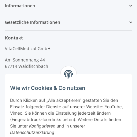
Informationen
Gesetzliche Informationen
Kontakt
VitaCellMedical GmbH
Am Sonnenhang 44
67714 Waldfischbach
Tel.
+49 6333 99090 30
Fax
+49 6333 99090 33
Wie wir Cookies & Co nutzen
www.vitacellmedical.com
Durch Klicken auf „Alle akzeptieren“ gestatten Sie den
info@vitacellmedical.com
Einsatz folgender Dienste auf unserer Website: YouTube,
Erreichbarkeit
Vimeo. Sie können die Einstellung jederzeit ändern
(Fingerabdruck-Icon links unten). Weitere Details finden
Mo – Fr 08:00 Uhr – 17:00 Uhr
Sie unter
Konfigurieren
und in unserer
Außerhalb dieser Zeit unter
info@vitacellmedical.com
Datenschutzerklärung
.