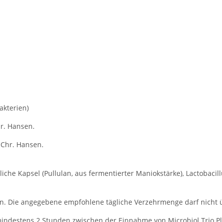
E*
akterien)
hr. Hansen.
Chr. Hansen.
liche Kapsel (Pullulan, aus fermentierter Maniokstärke), Lactobacill
en. Die angegebene empfohlene tägliche Verzehrmenge darf nicht 
mindestens 2 Stunden zwischen der Einnahme von Microbiol Trio P