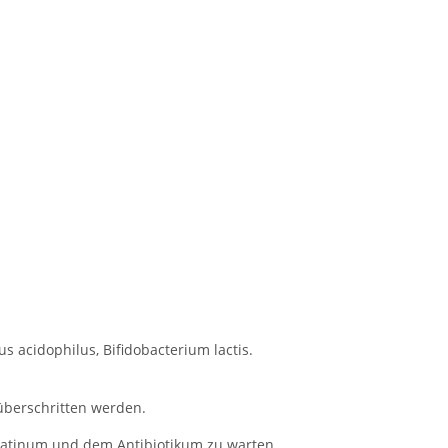
us acidophilus, Bifidobacterium lactis.
überschritten werden.
latinum und dem Antibiotikum zu warten.