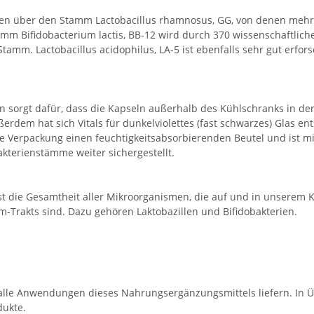
ngen über den Stamm Lactobacillus rhamnosus, GG, von denen meh
amm Bifidobacterium lactis, BB-12 wird durch 370 wissenschaftlic
tamm. Lactobacillus acidophilus, LA-5 ist ebenfalls sehr gut erfo
en sorgt dafür, dass die Kapseln außerhalb des Kühlschranks in de
ßerdem hat sich Vitals für dunkelviolettes (fast schwarzes) Glas ent
die Verpackung einen feuchtigkeitsabsorbierenden Beutel und ist 
akterienstämme weiter sichergestellt.
st die Gesamtheit aller Mikroorganismen, die auf und in unserem K
m-Trakts sind. Dazu gehören Laktobazillen und Bifidobakterien.
ie/alle Anwendungen dieses Nahrungsergänzungsmittels liefern. In
dukte.