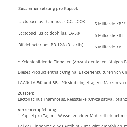
Zusammensetzung pro Kapsel:
Lactobacillus rhamnosus GG, LGG®
5 Milliarde KB
Lactobacillus acidophilus, LA-5®
5 Milliarde KBE
Bifidobacterium, BB-12® (B. lactis)
5 Milliarde KBE
* Koloniebildende Einheiten (Anzahl der lebensfähigen B
Dieses Produkt enthält Original-Bakterienkulturen von C
LGG®, LA-5® und BB-12® sind eingetragene Marken von 
Zutaten:
Lactobacillus rhamnosus, Reisstärke (Oryza sativa), pflanz
Verzehrempfehlung:
1 Kapsel pro Tag mit Wasser zu einer Mahlzeit einnehm
Bei der Einnahme eines Antibiotikums wird empfohlen, 