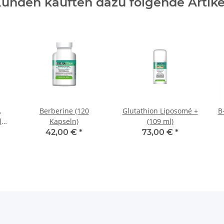
unden kauften dazu folgende Artike
,
Berberine (120
Glutathion Liposomé +
B
l
Kapseln)
(109 ml)
42,00 €
*
73,00 €
*