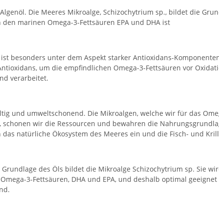
lgenöl. Die Meeres Mikroalge, Schizochytrium sp., bildet die Grun
 an den marinen Omega-3-Fettsäuren EPA und DHA ist
 ist besonders unter dem Aspekt starker Antioxidans-Komponent
 Antioxidans, um die empfindlichen Omega-3-Fettsäuren vor Oxidat
nd verarbeitet.
ltig und umweltschonend. Die Mikroalgen, welche wir für das Om
, schonen wir die Ressourcen und bewahren die Nahrungsgrundlage
n das natürliche Ökosystem des Meeres ein und die Fisch- und Kri
. Grundlage des Öls bildet die Mikroalge Schizochytrium sp. Sie w
nen Omega-3-Fettsäuren, DHA und EPA, und deshalb optimal geeigne
nd.