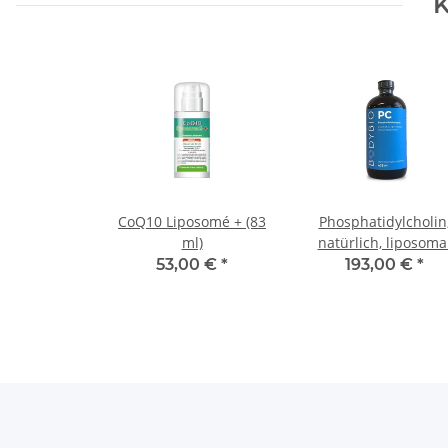
K
CoQ10 Liposomé + (83
Phosphatidylcholin
ml)
natürlich, liposoma
(473 ml)
53,00 €
*
193,00 €
*