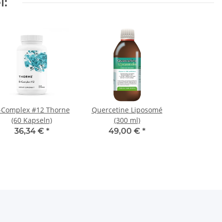
l:
-Complex #12 Thorne
Quercetine Liposomé
(60 Kapseln)
(300 ml)
36,34 €
*
49,00 €
*