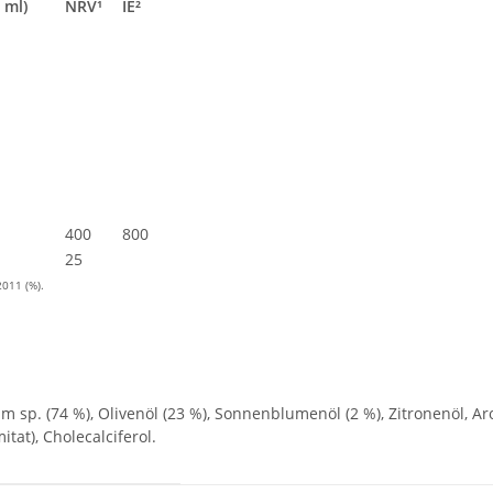
 (5 ml)
NRV¹
IE²
400
800
25
011 (%).
 sp. (74 %), Olivenöl (23 %), Sonnenblumenöl (2 %), Zitronenöl, Aro
tat), Cholecalciferol.