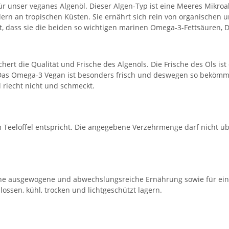
für unser veganes Algenöl. Dieser Algen-Typ ist eine Meeres Mikro
rn an tropischen Küsten. Sie ernährt sich rein von organischen u
t, dass sie die beiden so wichtigen marinen Omega-3-Fettsäuren, D
hert die Qualität und Frische des Algenöls. Die Frische des Öls 
Das Omega-3 Vegan ist besonders frisch und deswegen so bekömmli
l riecht nicht und schmeckt.
m Teelöffel entspricht. Die angegebene Verzehrmenge darf nicht ü
 eine ausgewogene und abwechslungsreiche Ernährung sowie für e
ossen, kühl, trocken und lichtgeschützt lagern.