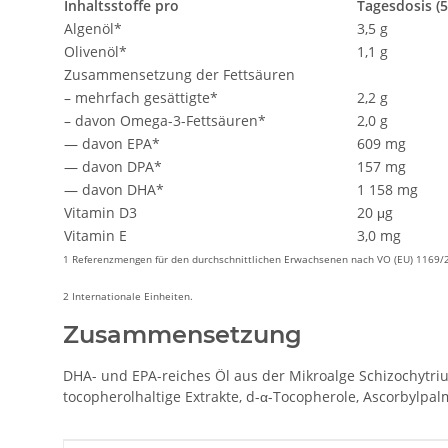
Inhaltsstoffe pro
Tagesdosis
Algenöl*
3,5 g
Olivenöl*
1,1 g
Zusammensetzung der Fettsäuren
– mehrfach gesättigte*
2,2 g
– davon Omega-3-Fettsäuren*
2,0 g
— davon EPA*
609 mg
— davon DPA*
157 mg
— davon DHA*
1 158 mg
Vitamin D3
20 μg
Vitamin E
3,0 mg
1 Referenzmengen für den durchschnittlichen Erwachsenen nach VO (EU) 1169/2
2 Internationale Einheiten.
Zusammensetzung
DHA- und EPA-reiches Öl aus der Mikroalge Schizochytrium
tocopherolhaltige Extrakte, d-α-Tocopherole, Ascorbylpalmi