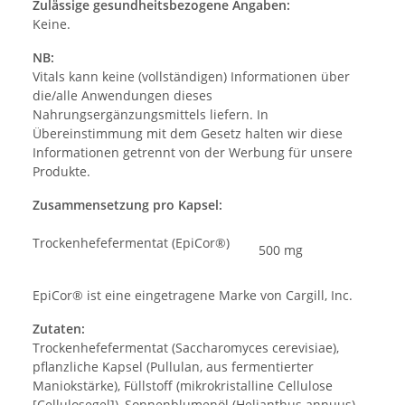
Zulässige gesundheitsbezogene Angaben:
Keine.
NB:
Vitals kann keine (vollständigen) Informationen über
die/alle Anwendungen dieses
Nahrungsergänzungsmittels liefern. In
Übereinstimmung mit dem Gesetz halten wir diese
Informationen getrennt von der Werbung für unsere
Produkte.
Zusammensetzung pro Kapsel:
Trockenhefefermentat (EpiCor®)
500 mg
EpiCor® ist eine eingetragene Marke von Cargill, Inc.
Zutaten:
Trockenhefefermentat (Saccharomyces cerevisiae),
pflanzliche Kapsel (Pullulan, aus fermentierter
Maniokstärke), Füllstoff (mikrokristalline Cellulose
[Cellulosegel]), Sonnenblumenöl (Helianthus annuus).