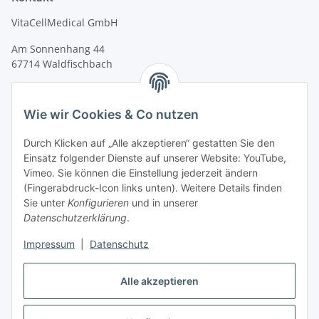
VitaCellMedical GmbH
Am Sonnenhang 44
67714 Waldfischbach
Tel.
+49 6333 99090 30
Fax
+49 6333 99090 33
Wie wir Cookies & Co nutzen
www.vitacellmedical.com
Durch Klicken auf „Alle akzeptieren“ gestatten Sie den
info@vitacellmedical.com
Einsatz folgender Dienste auf unserer Website: YouTube,
Erreichbarkeit
Vimeo. Sie können die Einstellung jederzeit ändern
(Fingerabdruck-Icon links unten). Weitere Details finden
Mo – Fr 08:00 Uhr – 17:00 Uhr
Sie unter
Konfigurieren
und in unserer
Außerhalb dieser Zeit unter
info@vitacellmedical.com
Datenschutzerklärung
.
Sie möchten, dass wir Sie besuchen?
Senden Sie uns bitte
Impressum
|
Datenschutz
Ihre Terminvorschläge >>>
Alle akzeptieren
Vertrag widerrufen