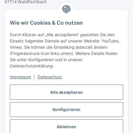
67714 Waldfischbach
Tel.
+49 6333 99090 30
Fax
+49 6333 99090 33
Wie wir Cookies & Co nutzen
www.vitacellmedical.com
Durch Klicken auf „Alle akzeptieren“ gestatten Sie den
info@vitacellmedical.com
Einsatz folgender Dienste auf unserer Website: YouTube,
Erreichbarkeit
Vimeo. Sie können die Einstellung jederzeit ändern
(Fingerabdruck-Icon links unten). Weitere Details finden
Mo – Fr 08:00 Uhr – 17:00 Uhr
Sie unter
Konfigurieren
und in unserer
Außerhalb dieser Zeit unter
info@vitacellmedical.com
Datenschutzerklärung
.
Sie möchten, dass wir Sie besuchen?
Senden Sie uns bitte
Impressum
|
Datenschutz
Ihre Terminvorschläge >>>
Alle akzeptieren
Vertrag widerrufen
Konfigurieren
Vertrag widerrufen
* Alle Preise inkl. gesetzlicher USt., zzgl.
Versand
Ablehnen