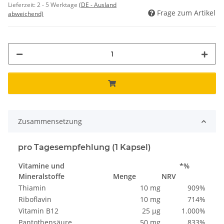
Lieferzeit:
2 - 5 Werktage
(DE - Ausland
Frage zum Artikel
abweichend)
Zusammensetzung
pro Tagesempfehlung (1 Kapsel)
Vitamine und
*%
Mineralstoffe
Menge
NRV
Thiamin
10 mg
909%
Riboflavin
10 mg
714%
Vitamin B12
25 µg
1.000%
Pantothensäure
50 mg
833%