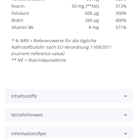
Niacin
50 mg (**NE)
313%
Folsäure
600 µg
300%
Biotin
200 µg
400%
Vitamin B6
8 mg
571%
* % NRV = Referenzwerte für die tägliche
Nährstoffzufuhr nach EU-Verordnung 1169/2011
(nutrient reference value)
** NE = Niacinäquivalente
Inhaltsstoffe
Verzehrhinweis
Informationsflyer