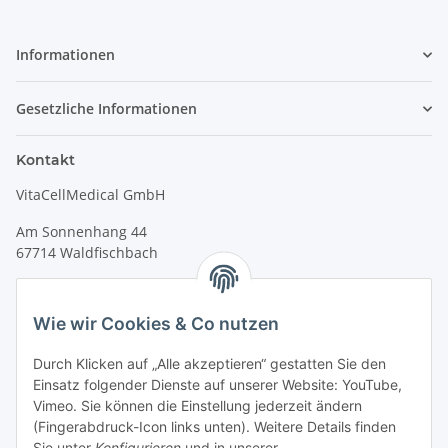
Informationen
Gesetzliche Informationen
Kontakt
VitaCellMedical GmbH
Am Sonnenhang 44
67714 Waldfischbach
Tel.
+49 6333 99090 30
Fax
+49 6333 99090 33
Wie wir Cookies & Co nutzen
www.vitacellmedical.com
Durch Klicken auf „Alle akzeptieren“ gestatten Sie den
info@vitacellmedical.com
Einsatz folgender Dienste auf unserer Website: YouTube,
Erreichbarkeit
Vimeo. Sie können die Einstellung jederzeit ändern
(Fingerabdruck-Icon links unten). Weitere Details finden
Mo – Fr 08:00 Uhr – 17:00 Uhr
Sie unter
Konfigurieren
und in unserer