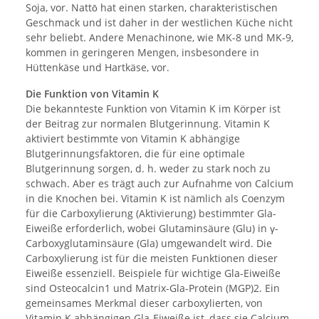
Soja, vor. Nattō hat einen starken, charakteristischen
Geschmack und ist daher in der westlichen Küche nicht
sehr beliebt. Andere Menachinone, wie MK-8 und MK-9,
kommen in geringeren Mengen, insbesondere in
Hüttenkäse und Hartkäse, vor.
Die Funktion von Vitamin K
Die bekannteste Funktion von Vitamin K im Körper ist
der Beitrag zur normalen Blutgerinnung. Vitamin K
aktiviert bestimmte von Vitamin K abhängige
Blutgerinnungsfaktoren, die für eine optimale
Blutgerinnung sorgen, d. h. weder zu stark noch zu
schwach. Aber es trägt auch zur Aufnahme von Calcium
in die Knochen bei. Vitamin K ist nämlich als Coenzym
für die Carboxylierung (Aktivierung) bestimmter Gla-
Eiweiße erforderlich, wobei Glutaminsäure (Glu) in γ-
Carboxyglutaminsäure (Gla) umgewandelt wird. Die
Carboxylierung ist für die meisten Funktionen dieser
Eiweiße essenziell. Beispiele für wichtige Gla-Eiweiße
sind Osteocalcin1 und Matrix-Gla-Protein (MGP)2. Ein
gemeinsames Merkmal dieser carboxylierten, von
Vitamin K abhängigen Gla-Eiweiße ist, dass sie Calcium