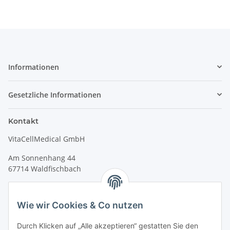
Informationen
Gesetzliche Informationen
Kontakt
VitaCellMedical GmbH
Am Sonnenhang 44
67714 Waldfischbach
Tel.
+49 6333 99090 30
Fax
+49 6333 99090 33
Wie wir Cookies & Co nutzen
www.vitacellmedical.com
Durch Klicken auf „Alle akzeptieren“ gestatten Sie den
info@vitacellmedical.com