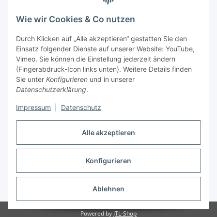
Tel.
+49 6333 99090 30
Fax
+49 6333 99090 33
Wie wir Cookies & Co nutzen
www.vitacellmedical.com
Durch Klicken auf „Alle akzeptieren“ gestatten Sie den
info@vitacellmedical.com
Einsatz folgender Dienste auf unserer Website: YouTube,
Erreichbarkeit
Vimeo. Sie können die Einstellung jederzeit ändern
(Fingerabdruck-Icon links unten). Weitere Details finden
Mo – Fr 08:00 Uhr – 17:00 Uhr
Sie unter
Konfigurieren
und in unserer
Außerhalb dieser Zeit unter
info@vitacellmedical.com
Datenschutzerklärung
.
Sie möchten, dass wir Sie besuchen?
Senden Sie uns bitte
Impressum
|
Datenschutz
Ihre Terminvorschläge >>>
Alle akzeptieren
Vertrag widerrufen
Konfigurieren
Vertrag widerrufen
Ablehnen
* Alle Preise inkl. gesetzlicher USt., zzgl.
Versand
Powered by
JTL-Shop