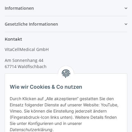
Informationen
Gesetzliche Informationen
Kontakt
VitaCellMedical GmbH
Am Sonnenhang 44
67714 Waldfischbach
Tel.
+49 6333 99090 30
Fax
+49 6333 99090 33
Wie wir Cookies & Co nutzen
www.vitacellmedical.com
Durch Klicken auf „Alle akzeptieren“ gestatten Sie den
info@vitacellmedical.com
Einsatz folgender Dienste auf unserer Website: YouTube,
Erreichbarkeit
Vimeo. Sie können die Einstellung jederzeit ändern
(Fingerabdruck-Icon links unten). Weitere Details finden
Mo – Fr 08:00 Uhr – 17:00 Uhr
Sie unter
Konfigurieren
und in unserer
Außerhalb dieser Zeit unter
info@vitacellmedical.com
Datenschutzerklärung
.