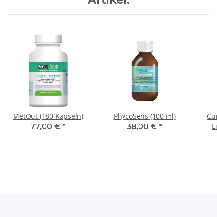
MetOut (180 Kapseln)
PhycoSens (100 ml)
Cu
L
77,00 €
*
38,00 €
*