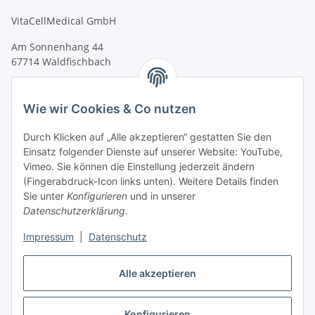
VitaCellMedical GmbH
Am Sonnenhang 44
67714 Waldfischbach
Tel.
+49 6333 99090 30
Fax
+49 6333 99090 33
Wie wir Cookies & Co nutzen
www.vitacellmedical.com
Durch Klicken auf „Alle akzeptieren“ gestatten Sie den
info@vitacellmedical.com
Einsatz folgender Dienste auf unserer Website: YouTube,
Vimeo. Sie können die Einstellung jederzeit ändern
Erreichbarkeit
(Fingerabdruck-Icon links unten). Weitere Details finden
Mo – Fr 08:00 Uhr – 17:00 Uhr
Sie unter
Konfigurieren
und in unserer
Außerhalb dieser Zeit unter
info@vitacellmedical.com
Datenschutzerklärung
.
Sie möchten, dass wir Sie besuchen?
Senden Sie uns bitte
Impressum
|
Datenschutz
Ihre Terminvorschläge >>>
Alle akzeptieren
Vertrag widerrufen
Konfigurieren