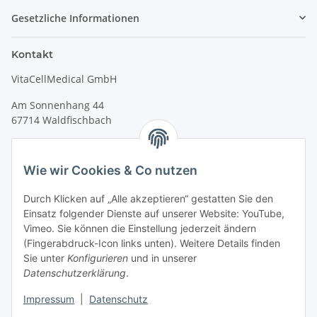
Gesetzliche Informationen
Kontakt
VitaCellMedical GmbH
Am Sonnenhang 44
67714 Waldfischbach
Tel.
+49 6333 99090 30
Fax
+49 6333 99090 33
Wie wir Cookies & Co nutzen
www.vitacellmedical.com
Durch Klicken auf „Alle akzeptieren“ gestatten Sie den
info@vitacellmedical.com
Einsatz folgender Dienste auf unserer Website: YouTube,
Erreichbarkeit
Vimeo. Sie können die Einstellung jederzeit ändern
(Fingerabdruck-Icon links unten). Weitere Details finden
Mo – Fr 08:00 Uhr – 17:00 Uhr
Sie unter
Konfigurieren
und in unserer
Außerhalb dieser Zeit unter
info@vitacellmedical.com
Datenschutzerklärung
.
Sie möchten, dass wir Sie besuchen?
Senden Sie uns bitte
Impressum
|
Datenschutz
Ihre Terminvorschläge >>>