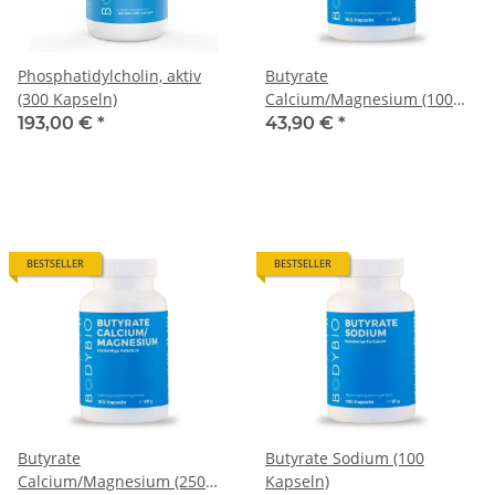
Phosphatidylcholin, aktiv
Butyrate
(300 Kapseln)
Calcium/Magnesium (100
Kapseln)
193,00 €
*
43,90 €
*
BESTSELLER
BESTSELLER
Butyrate
Butyrate Sodium (100
Calcium/Magnesium (250
Kapseln)