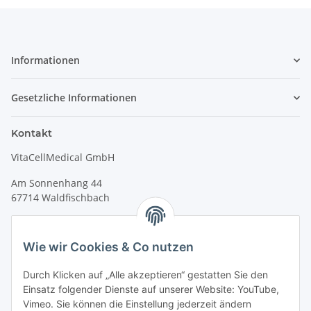
Informationen
Gesetzliche Informationen
Kontakt
VitaCellMedical GmbH
Am Sonnenhang 44
67714 Waldfischbach
Tel.
+49 6333 99090 30
Fax
+49 6333 99090 33
Wie wir Cookies & Co nutzen
www.vitacellmedical.com
Durch Klicken auf „Alle akzeptieren“ gestatten Sie den
info@vitacellmedical.com
Einsatz folgender Dienste auf unserer Website: YouTube,
Erreichbarkeit
Vimeo. Sie können die Einstellung jederzeit ändern