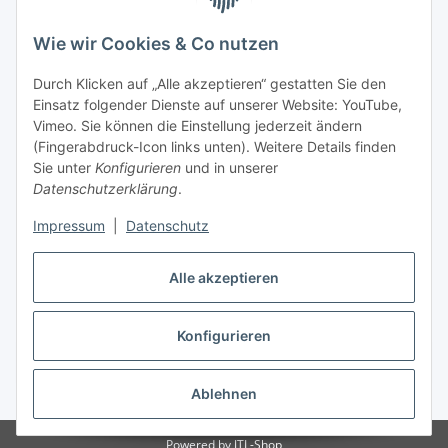
Tel.
+49 6333 99090 30
Fax
+49 6333 99090 33
Wie wir Cookies & Co nutzen
www.vitacellmedical.com
Durch Klicken auf „Alle akzeptieren“ gestatten Sie den
info@vitacellmedical.com
Einsatz folgender Dienste auf unserer Website: YouTube,
Erreichbarkeit
Vimeo. Sie können die Einstellung jederzeit ändern
(Fingerabdruck-Icon links unten). Weitere Details finden
Mo – Fr 08:00 Uhr – 17:00 Uhr
Sie unter
Konfigurieren
und in unserer
Außerhalb dieser Zeit unter
info@vitacellmedical.com
Datenschutzerklärung
.
Sie möchten, dass wir Sie besuchen?
Senden Sie uns bitte
Impressum
|
Datenschutz
Ihre Terminvorschläge >>>
Alle akzeptieren
Vertrag widerrufen
Konfigurieren
Vertrag widerrufen
Ablehnen
* Alle Preise inkl. gesetzlicher USt., zzgl.
Versand
Powered by
JTL-Shop