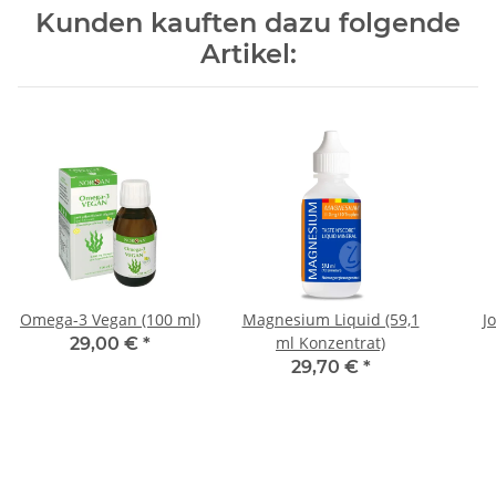
Kunden kauften dazu folgende
Artikel:
Omega-3 Vegan (100 ml)
Magnesium Liquid (59,1
J
ml Konzentrat)
29,00 €
*
29,70 €
*