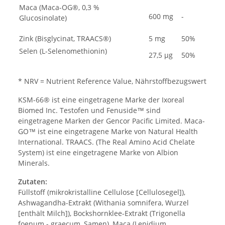
Maca (Maca-OG®, 0,3 %
600 mg
-
Glucosinolate)
Zink (Bisglycinat, TRAACS®)
5 mg
50%
Selen (L-Selenomethionin)
27,5 µg
50%
* NRV = Nutrient Reference Value, Nährstoffbezugswert
KSM-66® ist eine eingetragene Marke der Ixoreal
Biomed Inc. Testofen und Fenuside™ sind
eingetragene Marken der Gencor Pacific Limited. Maca-
GO™ ist eine eingetragene Marke von Natural Health
International. TRAACS. (The Real Amino Acid Chelate
System) ist eine eingetragene Marke von Albion
Minerals.
Zutaten:
Füllstoff (mikrokristalline Cellulose [Cellulosegel]),
Ashwagandha-Extrakt (Withania somnifera, Wurzel
[enthält Milch]), Bockshornklee-Extrakt (Trigonella
foenum - graecum, Samen), Maca (Lepidium