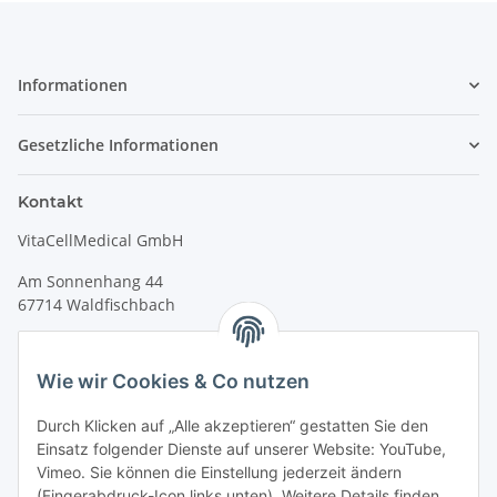
Informationen
Gesetzliche Informationen
Kontakt
VitaCellMedical GmbH
Am Sonnenhang 44
67714 Waldfischbach
Tel.
+49 6333 99090 30
Fax
+49 6333 99090 33
Wie wir Cookies & Co nutzen
www.vitacellmedical.com
Durch Klicken auf „Alle akzeptieren“ gestatten Sie den
info@vitacellmedical.com
Einsatz folgender Dienste auf unserer Website: YouTube,
Erreichbarkeit
Vimeo. Sie können die Einstellung jederzeit ändern
(Fingerabdruck-Icon links unten). Weitere Details finden