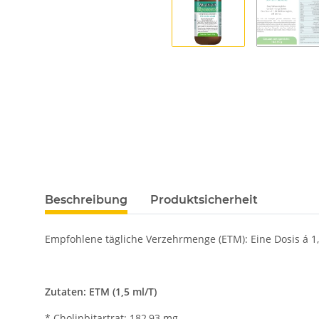
Beschreibung
Produktsicherheit
Empfohlene tägliche Verzehrmenge (ETM): Eine Dosis á 1,50
Zutaten: ETM (1,5 ml/T)
* Cholinbitartrat: 182,93 mg