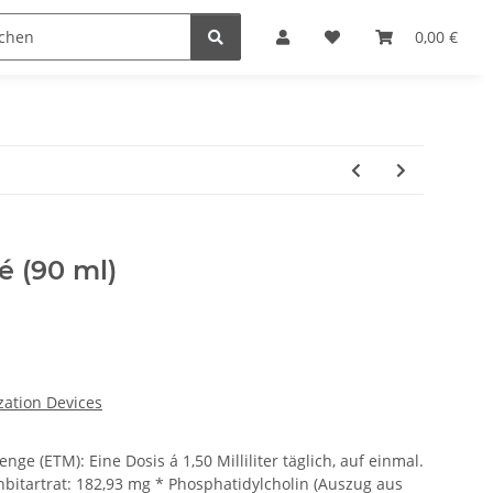
0,00 €
é (90 ml)
ation Devices
e (ETM): Eine Dosis á 1,50 Milliliter täglich, auf einmal.
inbitartrat: 182,93 mg * Phosphatidylcholin (Auszug aus