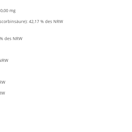
50,00 mg
Ascorbinsäure): 42,17 % des NRW
0 % des NRW
 NRW
NRW
NRW