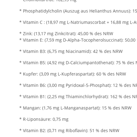
* Phosphatidylcholin (Auszug aus Helianthus Annuus): 1
* Vitamin C : (18,97 mg L-Natriumascorbat + 16,88 mg L-
* Zink: (13,17 mg Zinkcitrat): 45,00 % des NRW
* Vitamin E: (7,59 mg D-Alpha-Tocopherolsuccinat): 50,0
* Vitamin B3: (6,75 mg Niacinamid): 42 % des NRW
* Vitamin B5: (4,92 mg D-Calciumpantothenat): 75 % des
* Kupfer: (3,09 mg L-Kupferaspartat): 60 % des NRW
* Vitamin B6: (3,00 mg Pyridoxal-5-Phosphat): 12 % des 
* Vitamin B1: (2,25 mg Thiaminchlorhydrat): 162 % des 
* Mangan: (1,76 mg L-Manganaspartat): 15 % des NRW
* R-Liponsäure: 0,75 mg
* Vitamin B2: (0,71 mg Riboflavin): 51 % des NRW