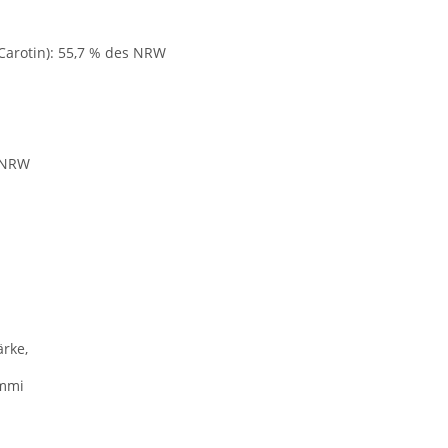
-Carotin): 55,7 % des NRW
s NRW
ärke,
ummi