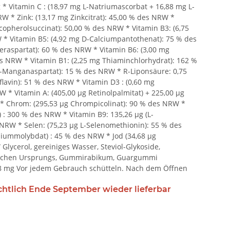
* Vitamin C : (18,97 mg L-Natriumascorbat + 16,88 mg L-
W * Zink: (13,17 mg Zinkcitrat): 45,00 % des NRW *
copherolsuccinat): 50,00 % des NRW * Vitamin B3: (6,75
* Vitamin B5: (4,92 mg D-Calciumpantothenat): 75 % des
eraspartat): 60 % des NRW * Vitamin B6: (3,00 mg
es NRW * Vitamin B1: (2,25 mg Thiaminchlorhydrat): 162 %
-Manganaspartat): 15 % des NRW * R-Liponsäure: 0,75
flavin): 51 % des NRW * Vitamin D3 : (0,60 mg
W * Vitamin A: (405,00 µg Retinolpalmitat) + 225,00 µg
 * Chrom: (295,53 µg Chrompicolinat): 90 % des NRW *
) : 300 % des NRW * Vitamin B9: 135,26 µg (L-
 NRW * Selen: (75,23 µg L-Selenomethionin): 55 % des
iummolybdat) : 45 % des NRW * Jod (34,68 µg
Glycerol, gereiniges Wasser, Steviol-Glykoside,
rlichen Ursprungs, Gummirabikum, Guargummi
38 mg Vor jedem Gebrauch schütteln. Nach dem Öffnen
ichtlich Ende September wieder lieferbar