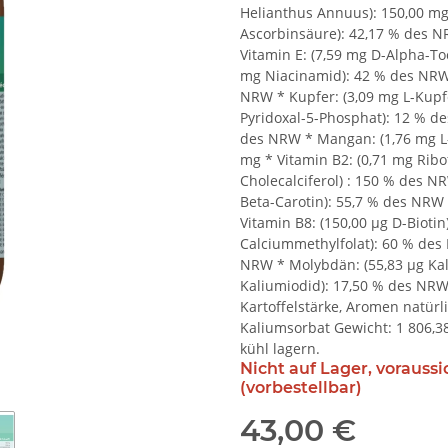
Helianthus Annuus): 150,00 mg 
Ascorbinsäure): 42,17 % des NR
Vitamin E: (7,59 mg D-Alpha-To
mg Niacinamid): 42 % des NRW 
NRW * Kupfer: (3,09 mg L-Kupf
Pyridoxal-5-Phosphat): 12 % d
des NRW * Mangan: (1,76 mg L
mg * Vitamin B2: (0,71 mg Ribo
Cholecalciferol) : 150 % des NR
Beta-Carotin): 55,7 % des NRW
Vitamin B8: (150,00 µg D-Biotin
Calciummethylfolat): 60 % des
NRW * Molybdän: (55,83 µg Kal
Kaliumiodid): 17,50 % des NRW 
Kartoffelstärke, Aromen natü
Kaliumsorbat Gewicht: 1 806,
kühl lagern.
Nicht auf Lager, vorauss
(vorbestellbar)
43,00 €