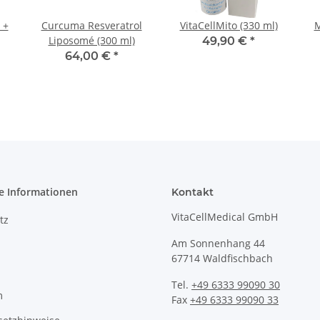
 +
Curcuma Resveratrol
VitaCellMito (330 ml)
M
Liposomé (300 ml)
49,90 €
*
64,00 €
*
e Informationen
Kontakt
VitaCellMedical GmbH
tz
Am Sonnenhang 44
67714 Waldfischbach
Tel.
+49 6333 99090 30
m
Fax
+49 6333 99090 33