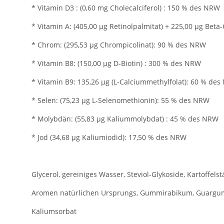
* Vitamin D3 : (0,60 mg Cholecalciferol) : 150 % des NRW
* Vitamin A: (405,00 µg Retinolpalmitat) + 225,00 µg Beta
* Chrom: (295,53 µg Chrompicolinat): 90 % des NRW
* Vitamin B8: (150,00 µg D-Biotin) : 300 % des NRW
* Vitamin B9: 135,26 µg (L-Calciummethylfolat): 60 % de
* Selen: (75,23 µg L-Selenomethionin): 55 % des NRW
* Molybdän: (55,83 µg Kaliummolybdat) : 45 % des NRW
* Jod (34,68 µg Kaliumiodid): 17,50 % des NRW
Glycerol, gereiniges Wasser, Steviol-Glykoside, Kartoffelst
Aromen natürlichen Ursprungs, Gummirabikum, Guarg
Kaliumsorbat