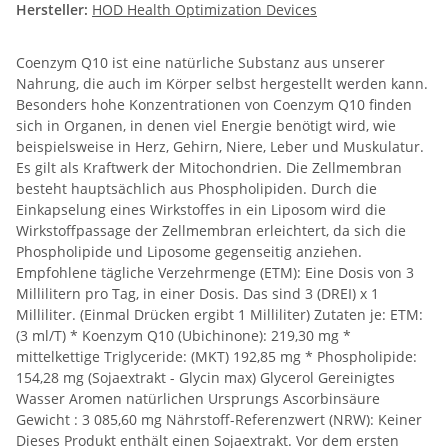
Hersteller:
HOD Health Optimization Devices
Coenzym Q10 ist eine natürliche Substanz aus unserer
Nahrung, die auch im Körper selbst hergestellt werden kann.
Besonders hohe Konzentrationen von Coenzym Q10 finden
sich in Organen, in denen viel Energie benötigt wird, wie
beispielsweise in Herz, Gehirn, Niere, Leber und Muskulatur.
Es gilt als Kraftwerk der Mitochondrien. Die Zellmembran
besteht hauptsächlich aus Phospholipiden. Durch die
Einkapselung eines Wirkstoffes in ein Liposom wird die
Wirkstoffpassage der Zellmembran erleichtert, da sich die
Phospholipide und Liposome gegenseitig anziehen.
Empfohlene tägliche Verzehrmenge (ETM): Eine Dosis von 3
Millilitern pro Tag, in einer Dosis. Das sind 3 (DREI) x 1
Milliliter. (Einmal Drücken ergibt 1 Milliliter) Zutaten je: ETM:
(3 ml/T) * Koenzym Q10 (Ubichinone): 219,30 mg *
mittelkettige Triglyceride: (MKT) 192,85 mg * Phospholipide:
154,28 mg (Sojaextrakt - Glycin max) Glycerol Gereinigtes
Wasser Aromen natürlichen Ursprungs Ascorbinsäure
Gewicht : 3 085,60 mg Nährstoff-Referenzwert (NRW): Keiner
Dieses Produkt enthält einen Sojaextrakt. Vor dem ersten