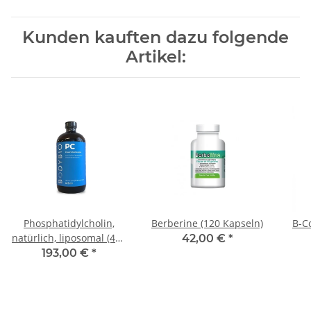
Kunden kauften dazu folgende
Artikel:
Phosphatidylcholin,
Berberine (120 Kapseln)
B-C
natürlich, liposomal (473
42,00 €
*
ml)
193,00 €
*