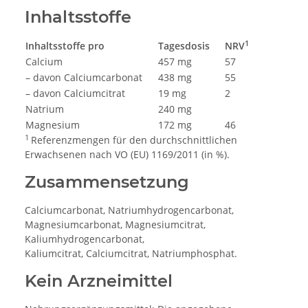
Inhaltsstoffe
1
Inhaltsstoffe pro
Tagesdosis
NRV
Calcium
457 mg
57
– davon Calciumcarbonat
438 mg
55
– davon Calciumcitrat
19 mg
2
Natrium
240 mg
Magnesium
172 mg
46
1
Referenzmengen für den durchschnittlichen
Erwachsenen nach VO (EU) 1169/2011 (in %).
Zusammensetzung
Calciumcarbonat, Natriumhydrogencarbonat,
Magnesiumcarbonat, Magnesiumcitrat,
Kaliumhydrogencarbonat,
Kaliumcitrat, Calciumcitrat, Natriumphosphat.
Kein Arzneimittel