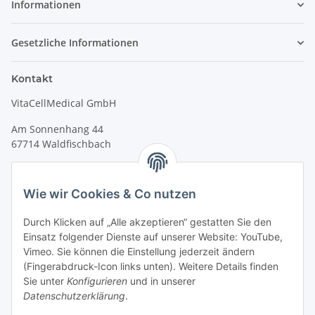
Informationen
Gesetzliche Informationen
Kontakt
VitaCellMedical GmbH
Am Sonnenhang 44
67714 Waldfischbach
Tel.
+49 6333 99090 30
Fax
+49 6333 99090 33
Wie wir Cookies & Co nutzen
www.vitacellmedical.com
Durch Klicken auf „Alle akzeptieren“ gestatten Sie den
info@vitacellmedical.com
Einsatz folgender Dienste auf unserer Website: YouTube,
Erreichbarkeit
Vimeo. Sie können die Einstellung jederzeit ändern
(Fingerabdruck-Icon links unten). Weitere Details finden
Mo – Fr 08:00 Uhr – 17:00 Uhr
Sie unter
Konfigurieren
und in unserer
Außerhalb dieser Zeit unter
info@vitacellmedical.com
Datenschutzerklärung
.
Sie möchten, dass wir Sie besuchen?
Senden Sie uns bitte