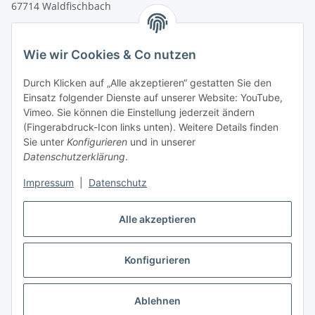
67714 Waldfischbach
Tel.
+49 6333 99090 30
Fax
+49 6333 99090 33
Wie wir Cookies & Co nutzen
www.vitacellmedical.com
Durch Klicken auf „Alle akzeptieren“ gestatten Sie den
info@vitacellmedical.com
Einsatz folgender Dienste auf unserer Website: YouTube,
Erreichbarkeit
Vimeo. Sie können die Einstellung jederzeit ändern
(Fingerabdruck-Icon links unten). Weitere Details finden
Mo – Fr 08:00 Uhr – 17:00 Uhr
Sie unter
Konfigurieren
und in unserer
Außerhalb dieser Zeit unter
info@vitacellmedical.com
Datenschutzerklärung
.
Sie möchten, dass wir Sie besuchen?
Senden Sie uns bitte
Impressum
|
Datenschutz
Ihre Terminvorschläge >>>
Alle akzeptieren
Vertrag widerrufen
Konfigurieren
Vertrag widerrufen
Ablehnen
* Alle Preise inkl. gesetzlicher USt., zzgl.
Versand