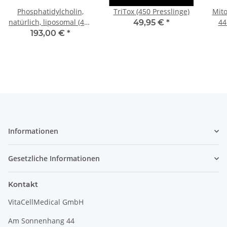
Phosphatidylcholin,
TriTox (450 Presslinge)
Mito
natürlich, liposomal (473
44
49,95 €
*
ml)
193,00 €
*
Informationen
Gesetzliche Informationen
Kontakt
VitaCellMedical GmbH
Am Sonnenhang 44