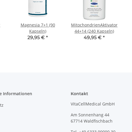
r
Magnesia 7+1 (90
Mitochondrien­Aktivator
Kapseln)
44+14 (240 Kapseln)
29,95 €
*
49,95 €
*
e Informationen
Kontakt
VitaCellMedical GmbH
tz
Am Sonnenhang 44
67714 Waldfischbach
Tel.
+49 6333 99090 30