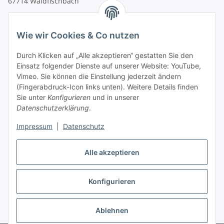
67714 Waldfischbach
Tel.
+49 6333 99090 30
Fax
+49 6333 99090 33
Wie wir Cookies & Co nutzen
www.vitacellmedical.com
Durch Klicken auf „Alle akzeptieren“ gestatten Sie den
info@vitacellmedical.com
Einsatz folgender Dienste auf unserer Website: YouTube,
Erreichbarkeit
Vimeo. Sie können die Einstellung jederzeit ändern
(Fingerabdruck-Icon links unten). Weitere Details finden
Mo – Fr 08:00 Uhr – 17:00 Uhr
Sie unter
Konfigurieren
und in unserer
Außerhalb dieser Zeit unter
info@vitacellmedical.com
Datenschutzerklärung
.
Sie möchten, dass wir Sie besuchen?
Senden Sie uns bitte
Impressum
|
Datenschutz
Ihre Terminvorschläge >>>
Alle akzeptieren
Vertrag widerrufen
Konfigurieren
Vertrag widerrufen
Ablehnen
* Alle Preise inkl. gesetzlicher USt., zzgl.
Versand