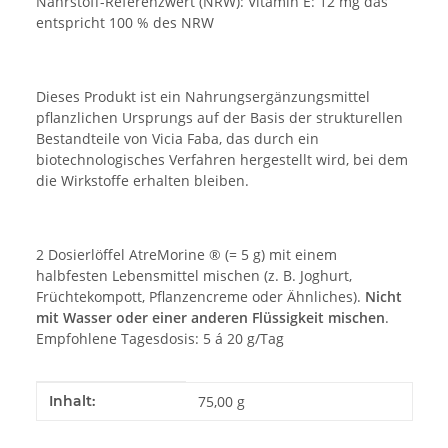
Nährstoff-Referenzwert (NRW): Vitamin E: 12 mg das
entspricht 100 % des NRW
Dieses Produkt ist ein Nahrungsergänzungsmittel
pflanzlichen Ursprungs auf der Basis der strukturellen
Bestandteile von Vicia Faba, das durch ein
biotechnologisches Verfahren hergestellt wird, bei dem
die Wirkstoffe erhalten bleiben.
2 Dosierlöffel AtreMorine ® (= 5 g) mit einem
halbfesten Lebensmittel mischen (z. B. Joghurt,
Früchtekompott, Pflanzencreme oder Ähnliches).
Nicht
mit Wasser oder einer anderen Flüssigkeit mischen
.
Empfohlene Tagesdosis: 5 á 20 g/Tag
Produkteigenschaft
Wert
Inhalt:
75,00 g