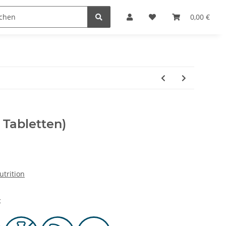
0,00 €
 Tabletten)
trition
t