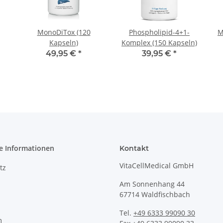
MonoDiTox (120
Phospholipid-4+1-
M
Kapseln)
Komplex (150 Kapseln)
49,95 €
*
39,95 €
*
e Informationen
Kontakt
VitaCellMedical GmbH
tz
Am Sonnenhang 44
67714 Waldfischbach
Tel.
+49 6333 99090 30
m