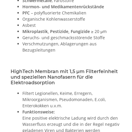
Schwermetalle
, Farbstoffe
Hormon- und Medikamentenrückstände
PFC
– polyfluorierte Chemikalien
Organische Kohlenwasserstoffe
Asbest
Mikroplastik, Pestizide, Fungizide
≥ 20 μm
Geruchs- und geschmacksstörende Stoffe
Verschmutzungen, Ablagerungen aus
Bezugsleitungen
HighTech Membran mit 1,5 μm Filterfeinheit
und speziellen Nanofasern für die
Elektroadsorption
Filtert Legionellen, Keime, Erregern,
Mikroorganismen, Pseudomonaden, E.coli,
Enterokokken u.v.m.
Funktionsweise:
Eine positive elektrische Ladung wird durch den
Wasserfluss erzeugt und die in der Regel negativ
geladenen Viren und Bakterien werden