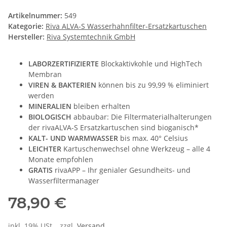
Artikelnummer:
549
Kategorie:
Riva ALVA-S Wasserhahnfilter-Ersatzkartuschen
Hersteller:
Riva Systemtechnik GmbH
LABORZERTIFIZIERTE
Blockaktivkohle und HighTech
Membran
VIREN & BAKTERIEN
können bis zu 99,99 % eliminiert
werden
MINERALIEN
bleiben erhalten
BIOLOGISCH
abbaubar: Die Filtermaterialhalterungen
der rivaALVA-S Ersatzkartuschen sind bioganisch*
KALT- UND WARMWASSER
bis max. 40° Celsius
LEICHTER
Kartuschenwechsel ohne Werkzeug – alle 4
Monate empfohlen
GRATIS
rivaAPP – Ihr genialer Gesundheits- und
Wasserfiltermanager
78,90 €
inkl. 19% USt. , zzgl.
Versand