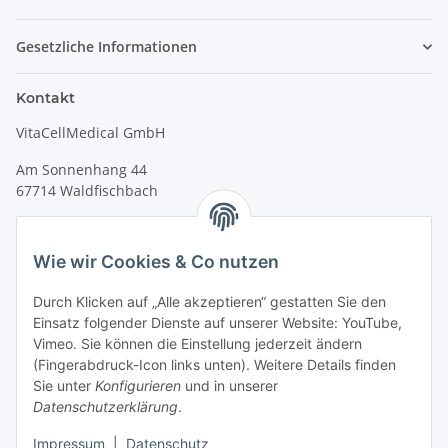
Gesetzliche Informationen
Kontakt
VitaCellMedical GmbH
Am Sonnenhang 44
67714 Waldfischbach
Tel.
+49 6333 99090 30
Fax
+49 6333 99090 33
Wie wir Cookies & Co nutzen
www.vitacellmedical.com
Durch Klicken auf „Alle akzeptieren“ gestatten Sie den
info@vitacellmedical.com
Einsatz folgender Dienste auf unserer Website: YouTube,
Erreichbarkeit
Vimeo. Sie können die Einstellung jederzeit ändern
(Fingerabdruck-Icon links unten). Weitere Details finden
Mo – Fr 08:00 Uhr – 17:00 Uhr
Sie unter
Konfigurieren
und in unserer
Außerhalb dieser Zeit unter
info@vitacellmedical.com
Datenschutzerklärung
.
Sie möchten, dass wir Sie besuchen?
Senden Sie uns bitte
Impressum
|
Datenschutz