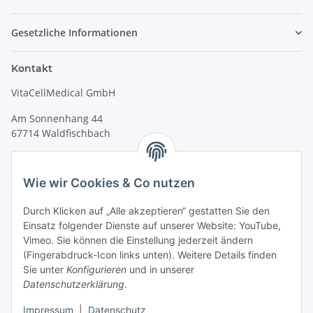
Gesetzliche Informationen
Kontakt
VitaCellMedical GmbH
Am Sonnenhang 44
67714 Waldfischbach
Tel.
+49 6333 99090 30
Fax
+49 6333 99090 33
Wie wir Cookies & Co nutzen
www.vitacellmedical.com
Durch Klicken auf „Alle akzeptieren“ gestatten Sie den
info@vitacellmedical.com
Einsatz folgender Dienste auf unserer Website: YouTube,
Erreichbarkeit
Vimeo. Sie können die Einstellung jederzeit ändern
(Fingerabdruck-Icon links unten). Weitere Details finden
Mo – Fr 08:00 Uhr – 17:00 Uhr
Sie unter
Konfigurieren
und in unserer
Außerhalb dieser Zeit unter
info@vitacellmedical.com
Datenschutzerklärung
.
Sie möchten, dass wir Sie besuchen?
Senden Sie uns bitte
Impressum
|
Datenschutz