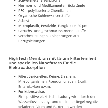
Schwermetalle
, Farbstoffe
Hormon- und Medikamentenrückstände
PFC
– polyfluorierte Chemikalien
Organische Kohlenwasserstoffe
Asbest
Mikroplastik, Pestizide, Fungizide
≥ 20 μm
Geruchs- und geschmacksstörende Stoffe
Verschmutzungen, Ablagerungen aus
Bezugsleitungen
HighTech Membran mit 1,5 μm Filterfeinheit
und speziellen Nanofasern für die
Elektroadsorption
Filtert Legionellen, Keime, Erregern,
Mikroorganismen, Pseudomonaden, E.coli,
Enterokokken u.v.m.
Funktionsweise:
Eine positive elektrische Ladung wird durch den
Wasserfluss erzeugt und die in der Regel negativ
geladenen Viren und Bakterien werden