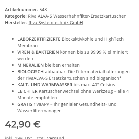
Artikelnummer:
548
Kategorie:
Riva ALVA-S Wasserhahnfilter-Ersatzkartuschen
Hersteller:
Riva Systemtechnik GmbH
LABORZERTIFIZIERTE
Blockaktivkohle und HighTech
Membran
VIREN & BAKTERIEN
können bis zu 99,99 % eliminiert
werden
MINERALIEN
bleiben erhalten
BIOLOGISCH
abbaubar: Die Filtermaterialhalterungen
der rivaALVA-S Ersatzkartuschen sind bioganisch*
KALT- UND WARMWASSER
bis max. 40° Celsius
LEICHTER
Kartuschenwechsel ohne Werkzeug – alle 4
Monate empfohlen
GRATIS
rivaAPP – Ihr genialer Gesundheits- und
Wasserfiltermanager
42,90 €
inkl. 19% USt. , zzgl.
Versand