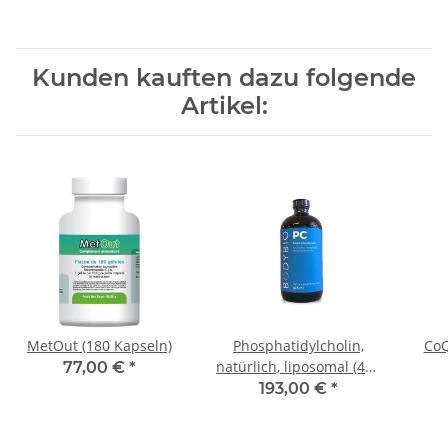
Kunden kauften dazu folgende
Artikel:
MetOut (180 Kapseln)
Phosphatidylcholin,
CoQ
natürlich, liposomal (473
77,00 €
*
ml)
193,00 €
*