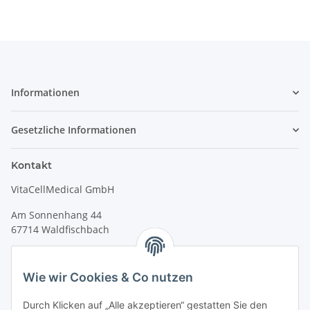
Informationen
Gesetzliche Informationen
Kontakt
VitaCellMedical GmbH
Am Sonnenhang 44
67714 Waldfischbach
Tel.
+49 6333 99090 30
Fax
+49 6333 99090 33
Wie wir Cookies & Co nutzen
www.vitacellmedical.com
Durch Klicken auf „Alle akzeptieren“ gestatten Sie den
info@vitacellmedical.com