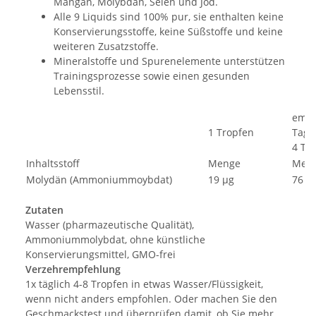
Mangan, Molybdän, Selen und Jod.
Alle 9 Liquids sind 100% pur, sie enthalten keine
Konservierungsstoffe, keine Süßstoffe und keine
weiteren Zusatzstoffe.
Mineralstoffe und Spurenelemente unterstützen
Trainingsprozesse sowie einen gesunden
Lebensstil.
empf
1 Tropfen
Tag
4 Tr
Inhaltsstoff
Menge
Men
Molydän (Ammoniummoybdat)
19 µg
76 µ
Zutaten
Wasser (pharmazeutische Qualität),
Ammoniummolybdat, ohne künstliche
Konservierungsmittel, GMO-frei
Verzehrempfehlung
1x täglich 4-8 Tropfen in etwas Wasser/Flüssigkeit,
wenn nicht anders empfohlen. Oder machen Sie den
Geschmackstest und überprüfen damit, ob Sie mehr