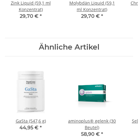
Zink Liquid (59,1 ml
Molybdän Liquid (59,1
Chr
Konzentrat)
ml Konzentrat)
29,70 €
*
29,70 €
*
Ähnliche Artikel
GaSta (547,6 g)
aminoplus® gelenk (30
Sel
Beutel)
44,95 €
*
58,90 €
*