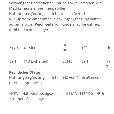
Schwangere und stillende Frauen sowie Personen, die
Medikamente einnehmen, sollten
Nahrungsergänzungsmittel nur nach ärztlicher
Rücksprache einnehmen. Nahrungsergänzungsmittel
außerhalb der Reichweite von Kindern aufbewahren.
Kühl und trocken lagern.
Orig.-
Packungsgröße
e**
Hers
Nr
Smel
59,1 ml (118 Einheiten)
36116
59,1 ml
Tast
Tec
Rechtlicher Status
Nahrungsergänzungsmittel (direkt von CentroSan oder
über die Apotheke)
*NRV = Nährstoffbezugswerte laut LMIV (1169/2011/EU)
**e: Nettofüllmenge