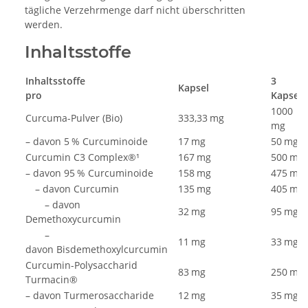
tägliche Verzehrmenge darf nicht überschritten
werden.
Inhaltsstoffe
Inhaltsstoffe
3
Kapsel
pro
Kapseln
1000
Curcuma-Pulver (Bio)
333,33 mg
mg
– davon 5 % Curcuminoide
17 mg
50 mg
Curcumin C3 Complex®¹
167 mg
500 mg
– davon 95 % Curcuminoide
158 mg
475 mg
– davon Curcumin
135 mg
405 mg
– davon
32 mg
95 mg
Demethoxycurcumin
–
11 mg
33 mg
davon Bisdemethoxylcurcumin
Curcumin-Polysaccharid
83 mg
250 mg
Turmacin®
– davon Turmerosaccharide
12 mg
35 mg