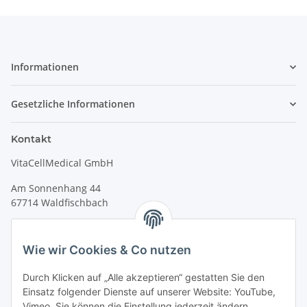
Informationen
Gesetzliche Informationen
Kontakt
VitaCellMedical GmbH
Am Sonnenhang 44
67714 Waldfischbach
Tel.
+49 6333 99090 30
Fax
+49 6333 99090 33
Wie wir Cookies & Co nutzen
www.vitacellmedical.com
Durch Klicken auf „Alle akzeptieren“ gestatten Sie den
info@vitacellmedical.com
Einsatz folgender Dienste auf unserer Website: YouTube,
Erreichbarkeit
Vimeo. Sie können die Einstellung jederzeit ändern