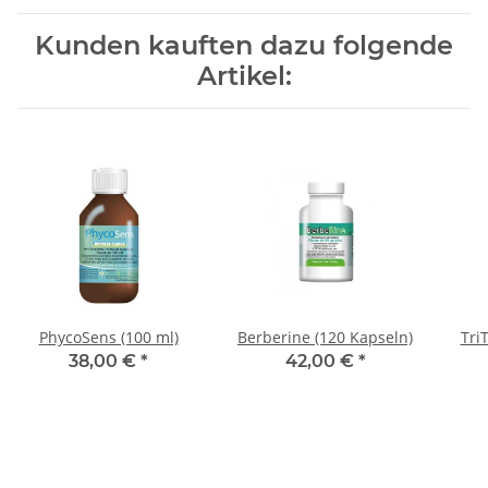
Kunden kauften dazu folgende
Artikel:
PhycoSens (100 ml)
Berberine (120 Kapseln)
Tri
38,00 €
*
42,00 €
*