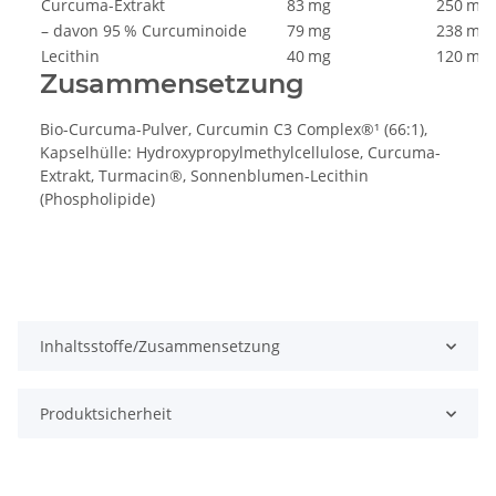
Curcuma-Extrakt
83 mg
250 mg
– davon 95 % Curcuminoide
79 mg
238 mg
Lecithin
40 mg
120 mg
Zusammensetzung
Bio-Curcuma-Pulver, Curcumin C3 Complex®¹ (66:1),
Kapselhülle: Hydroxypropylmethylcellulose, Curcuma-
Extrakt, Turmacin®, Sonnenblumen-Lecithin
(Phospholipide)
Inhaltsstoffe/Zusammensetzung
Produktsicherheit