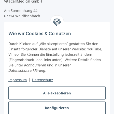
VitaCellMedical GmbH
Am Sonnenhang 44
67714 Waldfischbach
Tel.
+49 6333 99090 30
Fax
+49 6333 99090 33
Wie wir Cookies & Co nutzen
www.vitacellmedical.com
Durch Klicken auf „Alle akzeptieren“ gestatten Sie den
info@vitacellmedical.com
Einsatz folgender Dienste auf unserer Website: YouTube,
Erreichbarkeit
Vimeo. Sie können die Einstellung jederzeit ändern
(Fingerabdruck-Icon links unten). Weitere Details finden
Mo – Fr 08:00 Uhr – 17:00 Uhr
Sie unter
Konfigurieren
und in unserer
Außerhalb dieser Zeit unter
info@vitacellmedical.com
Datenschutzerklärung
.
Sie möchten, dass wir Sie besuchen?
Senden Sie uns bitte
Impressum
|
Datenschutz
Ihre Terminvorschläge >>>
Alle akzeptieren
Vertrag widerrufen
Konfigurieren