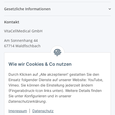
Gesetzliche Informationen
Kontakt
VitaCellMedical GmbH
Am Sonnenhang 44
67714 Waldfischbach
Tel.
+49 6333 99090 30
Fax
+49 6333 99090 33
Wie wir Cookies & Co nutzen
www.vitacellmedical.com
Durch Klicken auf „Alle akzeptieren“ gestatten Sie den
info@vitacellmedical.com
Einsatz folgender Dienste auf unserer Website: YouTube,
Erreichbarkeit
Vimeo. Sie können die Einstellung jederzeit ändern
(Fingerabdruck-Icon links unten). Weitere Details finden
Mo – Fr 08:00 Uhr – 17:00 Uhr
Sie unter
Konfigurieren
und in unserer
Außerhalb dieser Zeit unter
info@vitacellmedical.com
Datenschutzerklärung
.
Sie möchten, dass wir Sie besuchen?
Senden Sie uns bitte
Impressum
|
Datenschutz
Ihre Terminvorschläge >>>