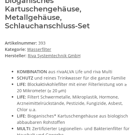
bioganisches
Kartuschengehäuse,
Metallgehäuse,
Schlauchanschluss-Set
Artikelnummer:
393
Kategorie:
Wasserfilter
Hersteller:
Riva Systemtechnik GmbH
KOMBINATION
aus rivaALVA Life und riva Multi
SCHUTZ
und reines Trinkwasser für die ganze Familie
LIFE:
Blockaktivkohlefilter mit einer Filterleistung von ≥
20 Mikrometer (≥ 20 μm)
LIFE:
Filtert Schwermetalle, Mikroplastik, Hormone,
Arzneimittelrückstände, Pestizide, Fungizide, Asbest,
Chlor u.a.
LIFE:
Bioganisches* Kartuschengehäuse aus biologisch
abbaubaren Rohstoffen
MULTI:
Zertifizierter Legionellen- und Bakterienfilter für
Haushalt und Gewerbe