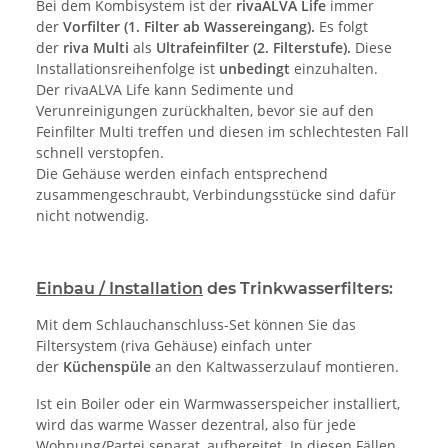
Bei dem Kombisystem ist der
rivaALVA Life
immer
der
Vorfilter (1. Filter ab Wassereingang).
Es folgt
der
riva Multi
als
Ultrafeinfilter (2. Filterstufe).
Diese
Installationsreihenfolge ist
unbedingt
einzuhalten.
Der rivaALVA Life kann Sedimente und
Verunreinigungen zurückhalten, bevor sie auf den
Feinfilter Multi treffen und diesen im schlechtesten Fall
schnell verstopfen.
Die Gehäuse werden einfach entsprechend
zusammengeschraubt, Verbindungsstücke sind dafür
nicht notwendig.
Einbau / Installation
des Trinkwasserfilters:
Mit dem Schlauchanschluss-Set können Sie das
Filtersystem (riva Gehäuse) einfach unter
der
Küchenspüle
an den Kaltwasserzulauf montieren.
Ist ein Boiler oder ein Warmwasserspeicher installiert,
wird das warme Wasser dezentral, also für jede
Wohnung/Partei separat, aufbereitet. In diesen Fällen